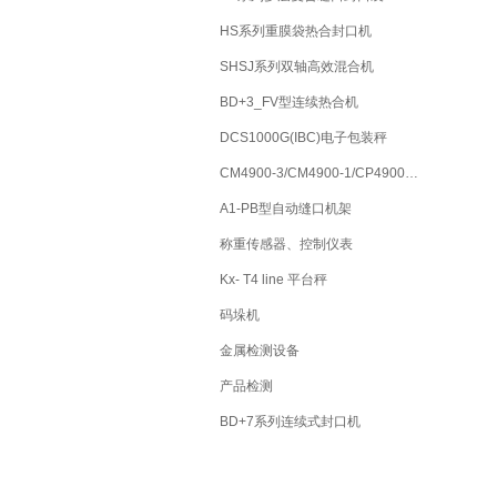
HS系列重膜袋热合封口机
SHSJ系列双轴高效混合机
BD+3_FV型连续热合机
DCS1000G(IBC)电子包装秤
CM4900-3/CM4900-1/CP4900…
A1-PB型自动缝口机架
称重传感器、控制仪表
Kx- T4 line 平台秤
码垛机
金属检测设备
产品检测
BD+7系列连续式封口机