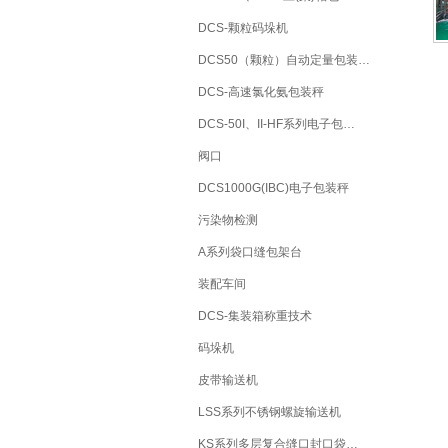
DCS-颗粒码垛机
DCS50（颗粒）自动定量包装…
DCS-高速氯化氨包装秤
DCS-50I、II-HF系列电子包…
阀口
DCS1000G(IBC)电子包装秤
污染物检测
A系列袋口缝包架台
装配车间
DCS-集装箱称重技术
码垛机
皮带输送机
LSS系列不锈钢螺旋输送机
KS系列多层复合缝口封口袋…