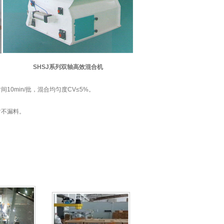
SHSJ系列双轴高效混合机
10min/批，混合均匀度CV≤5%。
封不漏料。